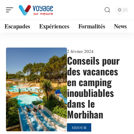
Escapades
Expériences
Formalités
News
2 février 2024
Conseils pour
des vacances
en camping
inoubliables
dans le
Morbihan
SÉJOUR