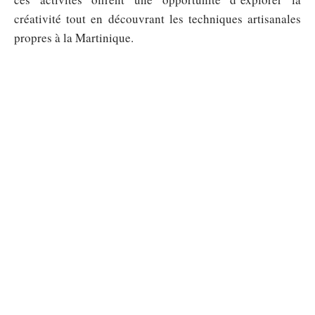
créativité tout en découvrant les techniques artisanales
propres à la Martinique.
Sommaire
EXPÉRIENCES
Paceville malta pour les étudiants :
soirées pas chères et adresses clés
6 août 2026