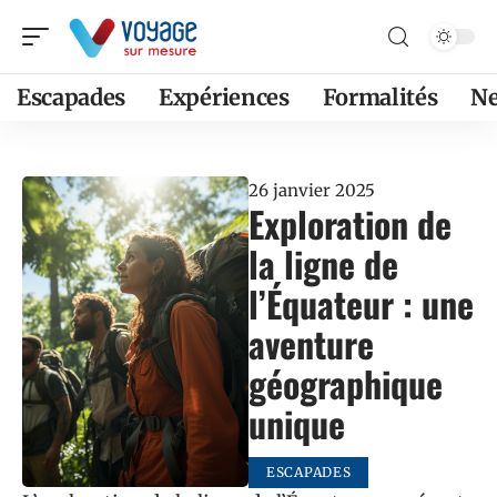
Escapades
Expériences
Formalités
N
26 janvier 2025
Exploration de
la ligne de
l’Équateur : une
aventure
géographique
unique
ESCAPADES