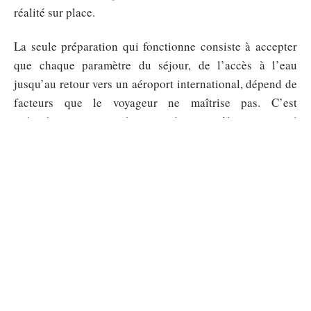
réalité sur place.
La seule préparation qui fonctionne consiste à accepter
que chaque paramètre du séjour, de l’accès à l’eau
jusqu’au retour vers un aéroport international, dépend de
facteurs que le voyageur ne maîtrise pas. C’est
précisément cette absence de contrôle qui rend
l’expérience de Koriom si différente de tout autre voyage.
Sommaire
EXPÉRIENCES