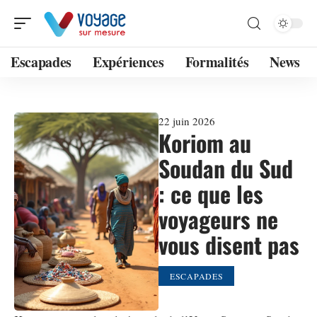
Escapades
Expériences
Formalités
News
22 juin 2026
Koriom au
Soudan du Sud
: ce que les
voyageurs ne
vous disent pas
ESCAPADES