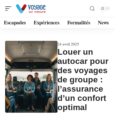
Escapades
Expériences
Formalités
News
24 avril 2025
Louer un
autocar pour
des voyages
de groupe :
l’assurance
d’un confort
optimal