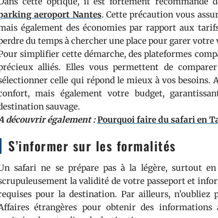
Dans cette optique, il est fortement recommandé d
parking aeroport Nantes
. Cette précaution vous assur
mais également des économies par rapport aux tarifs 
perdre du temps à chercher une place pour garer votre v
Pour simplifier cette démarche, des plateformes compa
précieux alliés. Elles vous permettent de comparer
sélectionner celle qui répond le mieux à vos besoins.
confort, mais également votre budget, garantissa
destination sauvage.
A découvrir également :
Pourquoi faire du safari en T
S’informer sur les formalités
Un safari ne se prépare pas à la légère, surtout en 
scrupuleusement la validité de votre passeport et info
requises pour la destination. Par ailleurs, n’oubliez
Affaires étrangères pour obtenir des informations a