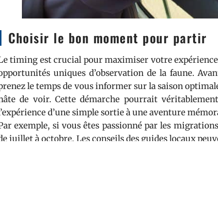
Choisir le bon moment pour partir
Le timing est crucial pour maximiser votre expérience 
opportunités uniques d’observation de la faune. Avant 
prenez le temps de vous informer sur la saison optima
hâte de voir. Cette démarche pourrait véritablement 
l’expérience d’une simple sortie à une aventure mémor
Par exemple, si vous êtes passionné par les migrations
de juillet à octobre. Les conseils des guides locaux peu
votre voyage en fonction des cycles naturels de la faune
Sélectionner le bon safari
Tous les safaris ne se valent pas, il est donc essent