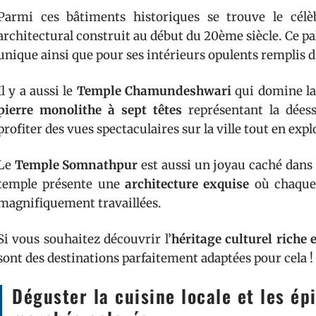
Parmi ces bâtiments historiques se trouve le cél
architectural construit au début du 20ème siècle. Ce pa
unique ainsi que pour ses intérieurs opulents remplis d
Il y a aussi le
Temple Chamundeshwari
qui domine la 
pierre monolithe à sept têtes
représentant la dées
profiter des vues spectaculaires sur la ville tout en exp
Le
Temple Somnathpur
est aussi un joyau caché dans 
temple présente une
architecture exquise
où chaque 
magnifiquement travaillées.
Si vous souhaitez découvrir l’
héritage culturel riche e
sont des destinations parfaitement adaptées pour cela !
Déguster la cuisine locale et les ép