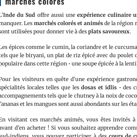
marchés colorés
L’
Inde du Sud
offre aussi une
expérience culinaire 
manquer. Les
marchés colorés et animés
de la région 
sont utilisées pour donner vie à des
plats savoureux
.
Les épices comme le cumin, la coriandre et le curcuma 
tels que le biryani, un plat de riz épicé avec du poulet
populaire dans cette région • une soupe épicée à la lent
Pour les visiteurs en quête d’une expérience gastron
spécialités locales telles que les
dosas et idlis
• des c
accompagnements tels que le chutney à la noix de coco
l’ananas et les mangues sont aussi abondants sur les ét
En visitant ces marchés animés, vous êtes invités à
avant d’en acheter ! Si vous souhaitez apprendre comm
sud-indiens, vous pouvez participer à des
cours de c