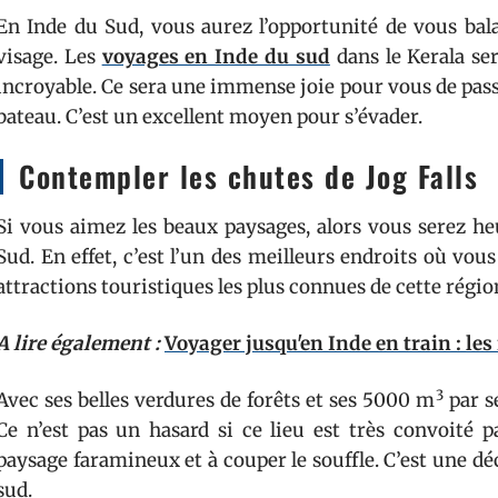
En Inde du Sud, vous aurez l’opportunité de vous bal
visage. Les
voyages en Inde du sud
dans le Kerala se
incroyable. Ce sera une immense joie pour vous de pas
bateau. C’est un excellent moyen pour s’évader.
Contempler les chutes de Jog Falls
Si vous aimez les beaux paysages, alors vous serez h
Sud. En effet, c’est l’un des meilleurs endroits où vou
attractions touristiques les plus connues de cette régio
A lire également :
Voyager jusqu'en Inde en train : les
3
Avec ses belles verdures de forêts et ses 5000 m
par s
Ce n’est pas un hasard si ce lieu est très convoité p
paysage faramineux et à couper le souffle. C’est une d
sud.