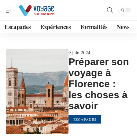
Escapades
Expériences
Formalités
News
9 juin 2024
Préparer son
voyage à
Florence :
les choses à
savoir
ESCAPADES