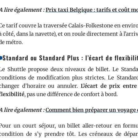
A lire également :
Prix taxi Belgique : tarifs et coût 
Ce tarif couvre la traversée Calais-Folkestone en envir
à côté, dans la navette), et on roule directement à l’arr
de métro.
Standard ou Standard Plus : l’écart de flexibili
Le Shuttle propose deux niveaux de billet. Le Standa
conditions de modification plus strictes. Le Standar
changer d’horaire ou annuler.
L’écart de prix entr
flexibilité
, pas une différence de confort à bord.
A lire également :
Comment bien préparer un voyage 
Pour un court séjour, un billet aller-retour en form
condition de s’y prendre tôt. Les créneaux de dépa