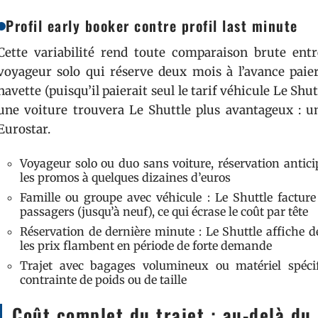
Profil early booker contre profil last minute
Cette variabilité rend toute comparaison brute ent
voyageur solo qui réserve deux mois à l’avance pai
navette (puisqu’il paierait seul le tarif véhicule Le Shut
une voiture trouvera Le Shuttle plus avantageux : un 
Eurostar.
Voyageur solo ou duo sans voiture, réservation anticip
les promos à quelques dizaines d’euros
Famille ou groupe avec véhicule : Le Shuttle factur
passagers (jusqu’à neuf), ce qui écrase le coût par tête
Réservation de dernière minute : Le Shuttle affiche de
les prix flambent en période de forte demande
Trajet avec bagages volumineux ou matériel spécif
contrainte de poids ou de taille
Coût complet du trajet : au-delà du 