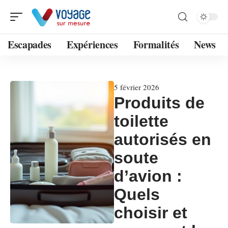
Escapades
Expériences
Formalités
News
5 février 2026
Produits de
toilette
autorisés en
soute
d’avion :
Quels
choisir et