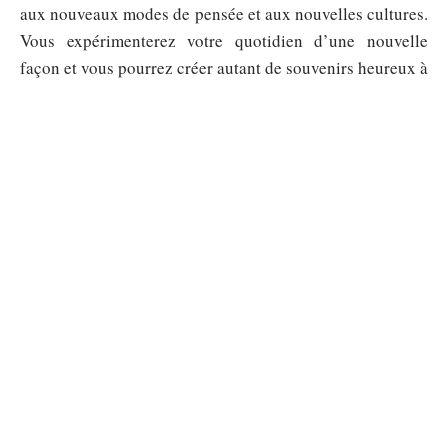
aux nouveaux modes de pensée et aux nouvelles cultures.
Vous expérimenterez votre quotidien d’une nouvelle
façon et vous pourrez créer autant de souvenirs heureux à
ressasser dans les mauvais moments.
Sommaire
EXPÉRIENCES
Paceville malta pour les étudiants :
soirées pas chères et adresses clés