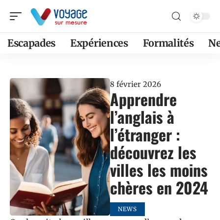
Escapades
Expériences
Formalités
N
8 février 2026
Apprendre
l’anglais à
l’étranger :
découvrez les
villes les moins
chères en 2024
NEWS