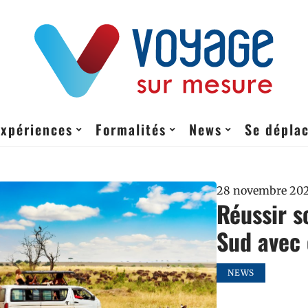
Expériences
Formalités
News
Se dépla
28 novembre 20
Réussir s
Sud avec 
NEWS