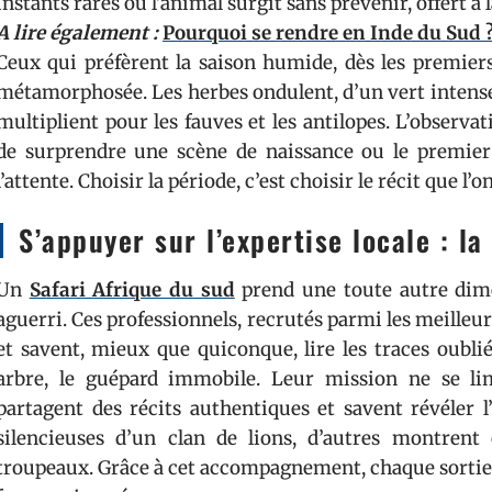
instants rares où l’animal surgit sans prévenir, offert à l
A lire également :
Pourquoi se rendre en Inde du Sud 
Ceux qui préfèrent la saison humide, dès les premiers
métamorphosée. Les herbes ondulent, d’un vert intense 
multiplient pour les fauves et les antilopes. L’observa
de surprendre une scène de naissance ou le premie
l’attente. Choisir la période, c’est choisir le récit que 
S’appuyer sur l’expertise locale : la
Un
Safari Afrique du sud
prend une toute autre dime
aguerri. Ces professionnels, recrutés parmi les meilleur
et savent, mieux que quiconque, lire les traces oublié
arbre, le guépard immobile. Leur mission ne se limit
partagent des récits authentiques et savent révéler l’
silencieuses d’un clan de lions, d’autres montrent
troupeaux. Grâce à cet accompagnement, chaque sortie