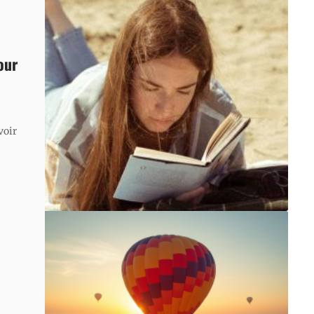
our
voir