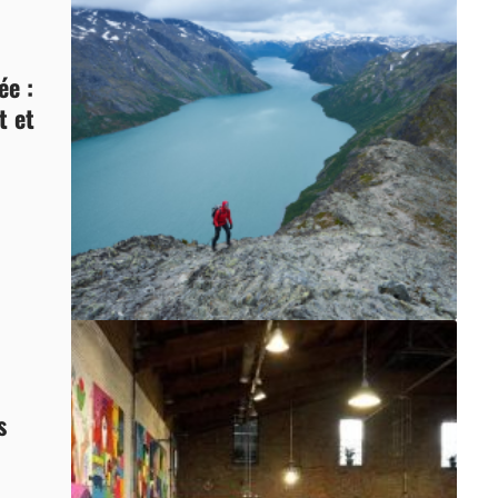
ée :
t et
s