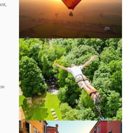
ant,
son