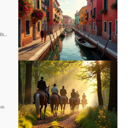
fit
…
 un