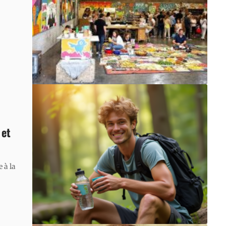
 et
 à la