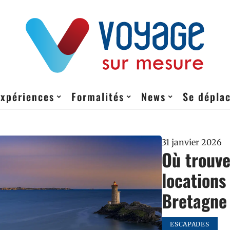
Expériences
Formalités
News
Se dépla
31 janvier 2026
Où trouve
locations
Bretagne
ESCAPADES