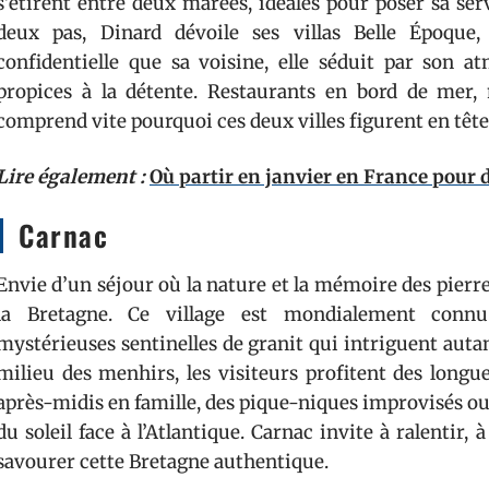
s’étirent entre deux marées, idéales pour poser sa ser
deux pas, Dinard dévoile ses villas Belle Époque,
confidentielle que sa voisine, elle séduit par son a
propices à la détente. Restaurants en bord de mer,
comprend vite pourquoi ces deux villes figurent en tête
Lire également :
Où partir en janvier en France pour 
Carnac
Envie d’un séjour où la nature et la mémoire des pierr
la Bretagne. Ce village est mondialement connu
mystérieuses sentinelles de granit qui intriguent autan
milieu des menhirs, les visiteurs profitent des longue
après-midis en famille, des pique-niques improvisés o
du soleil face à l’Atlantique. Carnac invite à ralentir
savourer cette Bretagne authentique.