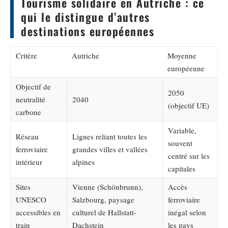
Tourisme solidaire en Autriche : ce
qui le distingue d’autres
destinations européennes
Critère
Autriche
Moyenne
européenne
Objectif de
2050
neutralité
2040
(objectif UE)
carbone
Variable,
Réseau
Lignes reliant toutes les
souvent
ferroviaire
grandes villes et vallées
centré sur les
intérieur
alpines
capitales
Sites
Vienne (Schönbrunn),
Accès
UNESCO
Salzbourg, paysage
ferroviaire
accessibles en
culturel de Hallstatt-
inégal selon
train
Dachstein
les pays