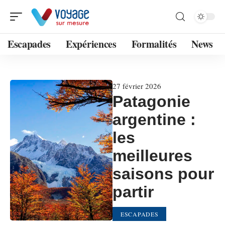
Escapades
Expériences
Formalités
News
27 février 2026
Patagonie
argentine :
les
meilleures
saisons pour
partir
ESCAPADES