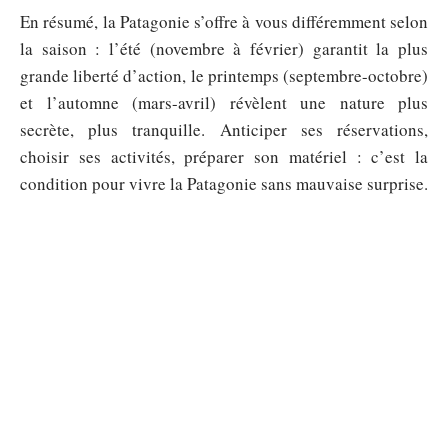
En résumé, la Patagonie s’offre à vous différemment selon
la saison : l’été (novembre à février) garantit la plus
grande liberté d’action, le printemps (septembre-octobre)
et l’automne (mars-avril) révèlent une nature plus
secrète, plus tranquille. Anticiper ses réservations,
choisir ses activités, préparer son matériel : c’est la
condition pour vivre la Patagonie sans mauvaise surprise.
Ce territoire extrême mérite qu’on s’y prépare, et
récompense ceux qui prennent le temps de le découvrir à
Buen Viaje
son rythme.
!
Pour approfondir, quelques lectures à explorer sur la
région : Ultimate Patagonia CheckListo vs W
CircuitTreks
Sommaire