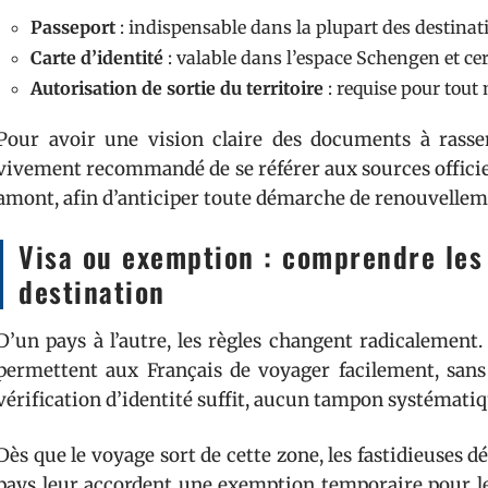
Passeport
: indispensable dans la plupart des destina
Carte d’identité
: valable dans l’espace Schengen et cer
Autorisation de sortie du territoire
: requise pour tout
Pour avoir une vision claire des documents à rassemb
vivement recommandé de se référer aux sources officielle
amont, afin d’anticiper toute démarche de renouvelleme
Visa ou exemption : comprendre les 
destination
D’un pays à l’autre, les règles changent radicalement
permettent aux Français de voyager facilement, sans 
vérification d’identité suffit, aucun tampon systématiqu
Dès que le voyage sort de cette zone, les fastidieuses 
pays leur accordent une exemption temporaire pour les