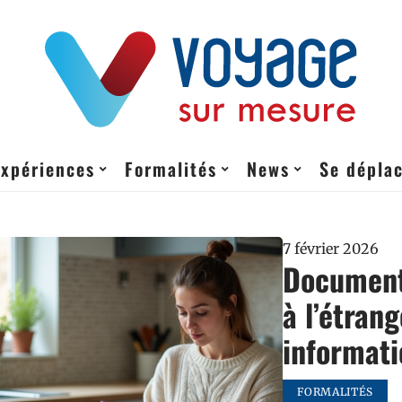
Expériences
Formalités
News
Se dépla
7 février 2026
Documents
à l’étrang
informati
FORMALITÉS