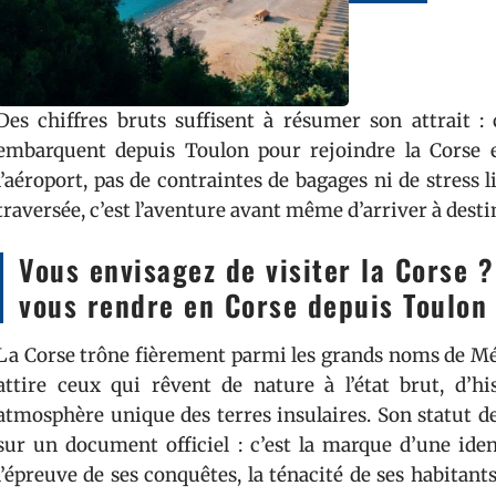
Des chiffres bruts suffisent à résumer son attrait :
embarquent depuis Toulon pour rejoindre la Corse en 
l’aéroport, pas de contraintes de bagages ni de stress l
traversée, c’est l’aventure avant même d’arriver à desti
Vous envisagez de visiter la Corse 
vous rendre en Corse depuis Toulon 
La Corse trône fièrement parmi les grands noms de Médi
attire ceux qui rêvent de nature à l’état brut, d’h
atmosphère unique des terres insulaires. Son statut de
sur un document officiel : c’est la marque d’une ident
l’épreuve de ses conquêtes, la ténacité de ses habitant