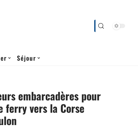
cer
Séjour
leurs embarcadères pour
e ferry vers la Corse
ulon