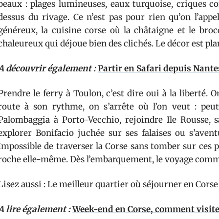
beaux : plages lumineuses, eaux turquoise, criques co
dessus du rivage. Ce n’est pas pour rien qu’on l’appe
généreux, la cuisine corse où la châtaigne et le broc
chaleureux qui déjoue bien des clichés. Le décor est pla
A découvrir également :
Partir en Safari depuis Nante
Prendre le ferry à Toulon, c’est dire oui à la liberté.
route à son rythme, on s’arrête où l’on veut : peu
Palombaggia à Porto-Vecchio, rejoindre Ile Rousse, s
explorer Bonifacio juchée sur ses falaises ou s’aven
Impossible de traverser la Corse sans tomber sur ces p
roche elle-même. Dès l’embarquement, le voyage com
Lisez aussi : Le meilleur quartier où séjourner en Corse
A lire également :
Week-end en Corse, comment visiter