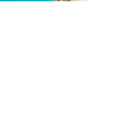
r Corsica Ferries varient selon la saison et
accio, 9 pour Bastia, 3 pour Porto-Vecchio :
c son agenda. Si les horaires de Toulon ne
posent Marseille, Nice ou Gênes. Mais pour
e le meilleur compromis entre proximité et