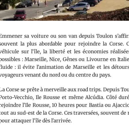
Emmener sa voiture ou son van depuis Toulon s’affir
souvent la plus abordable pour rejoindre la Corse. C
véhicule sur l’île, la liberté et les économies réalis
possibles : Marseille, Nice, Gênes ou Livourne en Itali
fluide : il évite l’animation de Marseille et les détour
voyageurs venant du nord ou du centre du pays.
La Corse se prête à merveille aux road trips. Depuis Toulo
Porto-Vecchio, Ile Rousse et même Alcúdia. Côté duré
rejoindre l’Ile Rousse, 10 heures pour Bastia ou Ajacci
tout au sud-est de la Corse. Ces traversées, souvent de 
pour attaquer l’île dès l’arrivée.