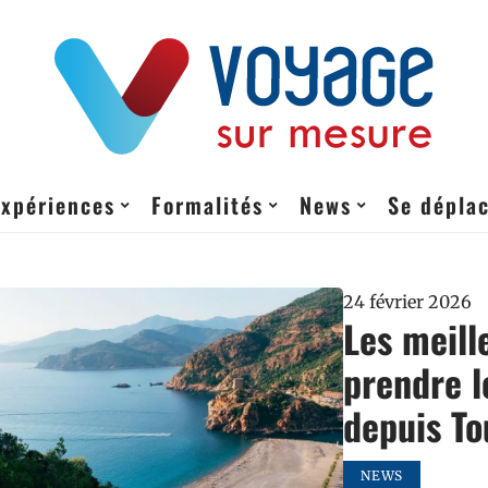
Expériences
Formalités
News
Se dépla
24 février 2026
Les meil
prendre l
depuis To
NEWS