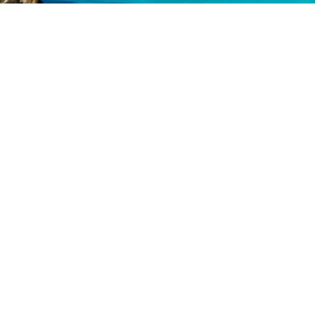
Pour organiser votre traversée, les horaires proposés pa
la ville d’arrivée. Jusqu’à 12 allers par semaine pour Aj
difficile de ne pas trouver un créneau compatible ave
conviennent pas, on peut toujours vérifier ce que pro
limiter les complications, c’est bien Toulon qui offr