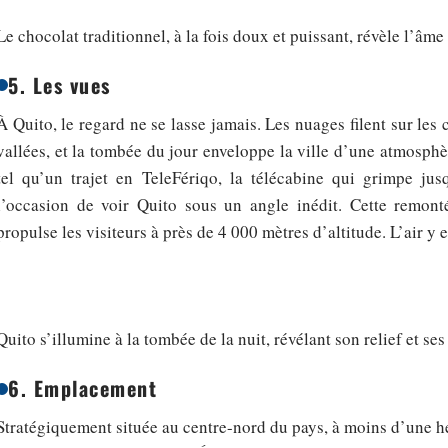
Le chocolat traditionnel, à la fois doux et puissant, révèle l’â
5. Les vues
À Quito, le regard ne se lasse jamais. Les nuages filent sur les c
vallées, et la tombée du jour enveloppe la ville d’une atmosphèr
tel qu’un trajet en TeleFériqo, la télécabine qui grimpe ju
l’occasion de voir Quito sous un angle inédit. Cette remon
propulse les visiteurs à près de 4 000 mètres d’altitude. L’air y e
Quito s’illumine à la tombée de la nuit, révélant son relief et se
6. Emplacement
Stratégiquement située au centre-nord du pays, à moins d’une h