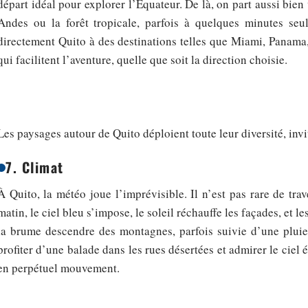
départ idéal pour explorer l’Équateur. De là, on part aussi bien 
Andes ou la forêt tropicale, parfois à quelques minutes seul
directement Quito à des destinations telles que Miami, Panam
qui facilitent l’aventure, quelle que soit la direction choisie.
Les paysages autour de Quito déploient toute leur diversité, invit
7. Climat
À Quito, la météo joue l’imprévisible. Il n’est pas rare de tra
matin, le ciel bleu s’impose, le soleil réchauffe les façades, et 
la brume descendre des montagnes, parfois suivie d’une pluie s
profiter d’une balade dans les rues désertées et admirer le ciel 
en perpétuel mouvement.