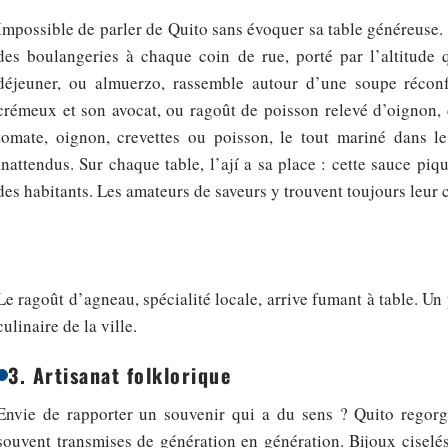
Impossible de parler de Quito sans évoquer sa table généreuse.
des boulangeries à chaque coin de rue, porté par l’altitude q
déjeuner, ou almuerzo, rassemble autour d’une soupe réconf
crémeux et son avocat, ou ragoût de poisson relevé d’oignon,
tomate, oignon, crevettes ou poisson, le tout mariné dans le
inattendus. Sur chaque table, l’ají a sa place : cette sauce piqua
des habitants. Les amateurs de saveurs y trouvent toujours leur
Le ragoût d’agneau, spécialité locale, arrive fumant à table. Un p
culinaire de la ville.
3. Artisanat folklorique
Envie de rapporter un souvenir qui a du sens ? Quito regorge
souvent transmises de génération en génération. Bijoux ciselés