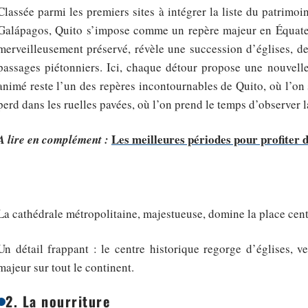
Classée parmi les premiers sites à intégrer la liste du patri
Galápagos, Quito s’impose comme un repère majeur en Équate
merveilleusement préservé, révèle une succession d’églises, d
passages piétonniers. Ici, chaque détour propose une nouvelle
animé reste l’un des repères incontournables de Quito, où l’on s
perd dans les ruelles pavées, où l’on prend le temps d’observer la
Les meilleures périodes pour profiter 
A lire en complément :
La cathédrale métropolitaine, majestueuse, domine la place cent
Un détail frappant : le centre historique regorge d’églises, v
majeur sur tout le continent.
2. La nourriture