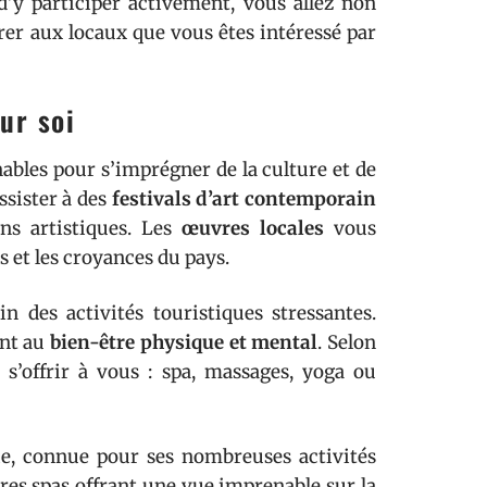
’y participer activement, vous allez non
er aux locaux que vous êtes intéressé par
ur soi
nables pour s’imprégner de la culture et de
ssister à des
festivals d’art contemporain
s artistiques. Les
œuvres locales
vous
 et les croyances du pays.
 des activités touristiques stressantes.
ent au
bien-être physique et mental
. Selon
 s’offrir à vous : spa, massages, yoga ou
ie, connue pour ses nombreuses activités
bres spas offrant une vue imprenable sur la