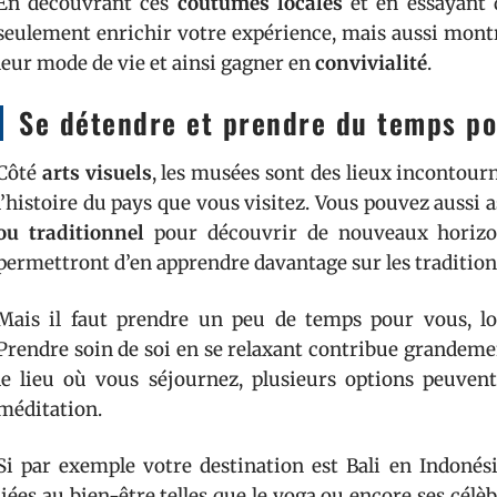
En découvrant ces
coutumes locales
et en essayant d
seulement enrichir votre expérience, mais aussi montr
leur mode de vie et ainsi gagner en
convivialité
.
Se détendre et prendre du temps po
Côté
arts visuels
, les musées sont des lieux incontour
l’histoire du pays que vous visitez. Vous pouvez aussi a
ou traditionnel
pour découvrir de nouveaux horizon
permettront d’en apprendre davantage sur les traditions
Mais il faut prendre un peu de temps pour vous, loin
Prendre soin de soi en se relaxant contribue grandem
le lieu où vous séjournez, plusieurs options peuvent
méditation.
Si par exemple votre destination est Bali en Indonés
liées au bien-être telles que le yoga ou encore ses célè