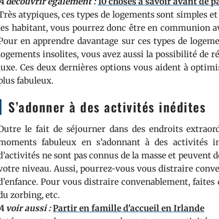
A découvrir également :
10 choses à savoir avant de p
Très atypiques, ces types de logements sont simples et
les habitant, vous pourrez donc être en communion ave
Pour en apprendre davantage sur ces types de logem
logements insolites, vous avez aussi la possibilité de r
luxe. Ces deux dernières options vous aident à optimi
plus fabuleux.
S’adonner à des activités inédites
Outre le fait de séjourner dans des endroits extraord
moments fabuleux en s’adonnant à des activités in
d’activités ne sont pas connus de la masse et peuvent d
votre niveau. Aussi, pourrez-vous vous distraire conv
d’enfance. Pour vous distraire convenablement, faites
du zorbing, etc.
A voir aussi :
Partir en famille d'accueil en Irlande