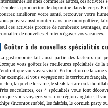
Intéressantes les unes comme les autres, ces activités s
décupler la production de dopamine dans le corps. En 
pourrez améliorer votre santé, retrouver votre humeu
vous pouvez aussi monter dans une montgolfière, faire
seul ces activités procure de nombreux avantages, ma
connaitre de nouvelles et mieux égayer vos vacances.
Goûter à de nouvelles spécialités cu
La gastronomie fait aussi partie des facteurs qui 
Lorsque vous goûtez les meilleures spécialités de la ré
l’endroit que vous avez visité. En fonction de la zone v
Par exemple, si vous voyagez sur le territoire français
au-feu, la quiche lorraine, le steak tartare ou la bouilla
Très succulentes, ces 4 spécialités vous font découvr
lorsque vous voyagez vers une région anglaise, il vous
chips (incontournable), les falafels, le cornish past