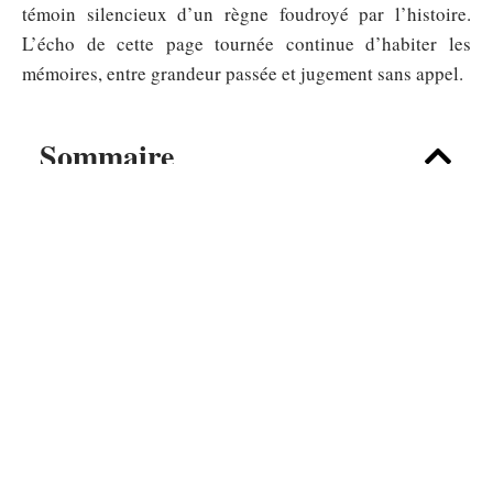
témoin silencieux d’un règne foudroyé par l’histoire.
L’écho de cette page tournée continue d’habiter les
mémoires, entre grandeur passée et jugement sans appel.
Sommaire
No headings were found on this page.
EXPÉRIENCES
Paceville malta pour les étudiants :
soirées pas chères et adresses clés